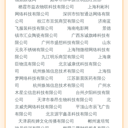
栖霞市益农物联科技有限公司
上海利彬利
网络科技有限公司
深圳市恒智通达网络有限
公司
枝江市亘筑商贸有限公司
济南蓝
飞服装科技有限公司
海南电影网
景德
镇市汇众陶瓷有限公司
广西东诚旗峰科技有
限公司
广州市盛想科技有限公司
山东
元良不锈钢有限公司
上海翔微楷网络科技有
限公司
九江明乐商贸有限公司
上海康
臣物流有限公司
北京诚康优科技有限公
司
杭州焕旭信息技术有限公司
上海指
梦网络科技有限公司
江苏新晨医药有限公
司
杭州焕旭信息技术有限公司
广州水
木星尘信息科技有限公司
台州夕阳科技有限
公司
天津市泰昂生物科技有限公司
北
京威壳网络科技有限公司
平顶山市辰飞广告
有限公司
北京源宇鑫圣科技有限公司
天津易衔婵文化传播有限公司
郴州速培驾