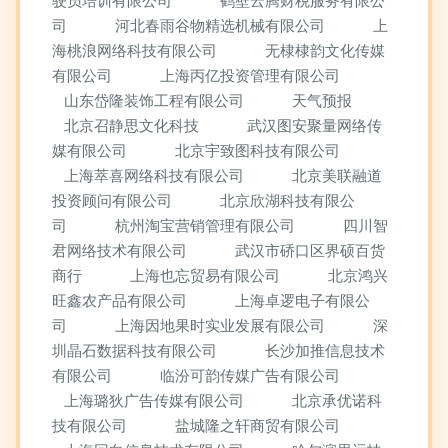
驶员培训有限公司
鹤壁云腾财税服务有限公
司
河北春雨谷物精选机械有限公司
上
海桃浪网络科技有限公司
无棣棣韵文化传媒
有限公司
上海丙亿投资管理有限公司
山东岱隆装饰工程有限公司
天气预报
北京召静思文化科技
武汉图安聚量网络传
媒有限公司
北京宇致图科技有限公司
上海萃喜网络科技有限公司
北京美联融道
投资顾问有限公司
北京欣湖科技有限公
司
杭州淘宝营销管理有限公司
四川智
君网络技术有限公司
武汉市硚口区界硕百货
商行
上海也忘贸易有限公司
北京鸿兴
旺鑫农产品有限公司
上海卓逻电子有限公
司
上海因地果时实业发展有限公司
深
圳晶石数据科技有限公司
长沙加推信息技术
有限公司
临汾可韵传媒广告有限公司
上海璐狄广告传媒有限公司
北京承优诺科
技有限公司
盐城隆之轩商贸有限公司